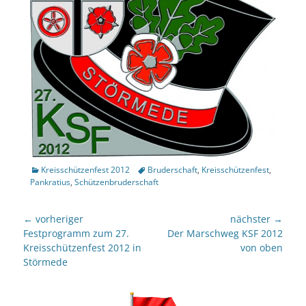
Kategorien
Tags
Kreisschützenfest 2012
Bruderschaft
,
Kreisschützenfest
,
Pankratius
,
Schützenbruderschaft
Beitragsnavigation
← vorheriger
nächster →
Vorheriger
nächster
Festprogramm zum 27.
Der Marschweg KSF 2012
Beitrag:
Beitrag:
Kreisschützenfest 2012 in
von oben
Störmede