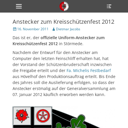
Primärmenü
Heade
zum
Toggle
Inhalt
überspringen
Anstecker zum Kreisschützenfest 2012
ollapse
hild
Veröffentlicht
Author
16. November 2011
Dietmar Jacobs
enu
am
Das ist er, der
offizielle Uniform-Anstecker zum
ollapse
hild
Kreisschützenfest 2012
in Störmede.
enu
ollapse
Nachdem der Entwurf für den Anstecker am
hild
Computer den letzten Feinschliff erhalten hat, hat
enu
der Vorstand der Schützenbruderschaft inzwischen
die Freigabe erteilt und der
Fa. Michelis Festbedarf
aus Hövelhof den Produktionsauftrag erteilt. Bis Ende
ollapse
des Jahres soll die Auslieferung erfolgen, so dass der
hild
Anstecker erstmalig auf der Generalversammlung am
enu
07. Januar 2012 käuflich erworben werden kann.
ollapse
hild
enu