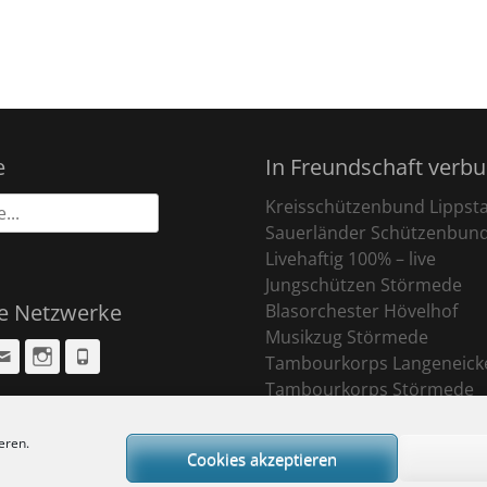
e
In Freundschaft verb
Kreisschützenbund Lippst
Sauerländer Schützenbun
Livehaftig 100% – live
Jungschützen Störmede
le Netzwerke
Blasorchester Hövelhof
Musikzug Störmede
cebook
Email
Instagram
Phone
Tambourkorps Langeneick
Tambourkorps Störmede
eren.
Cookies akzeptieren