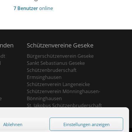
7 Benutzer
online
unden
Schützenvereine Geseke
adt
Bürgerschützenverein Geseke
d
Sankt Sebastianus Geseke
Schützenbruderschaft
Ermsinghausen
Schützenverein Langeneicke
Schützenverein Mönninghausen-
e
Bönninghausen
St. Jakobus Schützenbruderschaft
Ehringhausen
Ablehnen
Einstellungen anzeigen