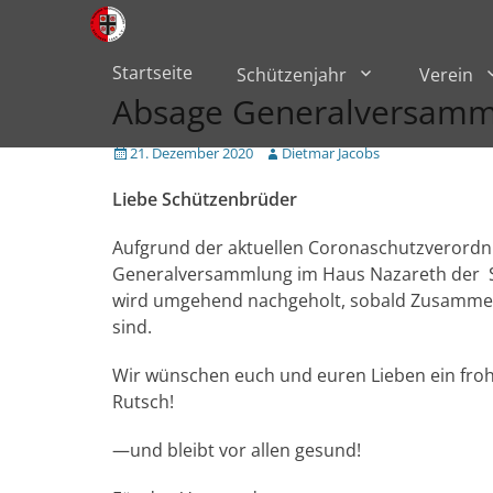
Primärmenü
zum
Inhalt
überspringen
Startseite
Schützenjahr
Verein
Absage Generalversamm
Veröffentlicht
Author
21. Dezember 2020
Dietmar Jacobs
am
Liebe Schützenbrüder
Aufgrund der aktuellen Coronaschutzverordn
Generalversammlung im Haus Nazareth der 
wird umgehend nachgeholt, sobald Zusammenk
sind.
Wir wünschen euch und euren Lieben ein froh
Rutsch!
—und bleibt vor allen gesund!