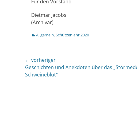
Für den Vorstand
Dietmar Jacobs
(Archivar)
Kategorien
Allgemein
,
Schützenjahr 2020
Beitragsnavigation
← vorheriger
Vorheriger
Geschichten und Anekdoten über das „Störmed
Beitrag:
Schweineblut“