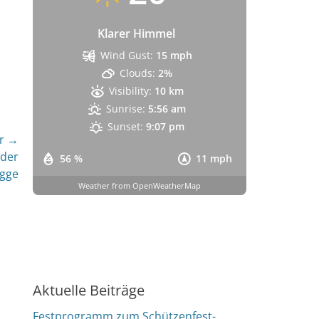
Klarer Himmel
Wind Gust:
15 mph
Clouds:
2%
Visibility:
10 km
Sunrise:
5:56 am
Sunset:
9:07 pm
r →
 der
56 %
11 mph
agge
Weather from OpenWeatherMap
Aktuelle Beiträge
Festprogramm zum Schützenfest-