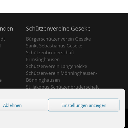
unden
Schützenvereine Geseke
adt
Bürgerschützenverein Geseke
d
Sankt Sebastianus Geseke
Schützenbruderschaft
Ermsinghausen
Schützenverein Langeneicke
Schützenverein Mönninghausen-
e
Bönninghausen
St. Jakobus Schützenbruderschaft
Ehringhausen
Ablehnen
Einstellungen anzeigen
eserved.