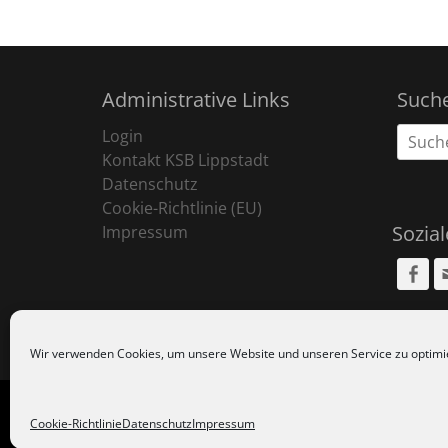
Administrative Links
Such
Suche
Login
nach:
Kontakt KSB Lippstadt
Datenschutz
Cookie-Richtlinie (EU)
Sozia
Impressum
Fa
Wir verwenden Cookies, um unsere Website und unseren Service zu optimi
Copyr
Cookie-Richtlinie
Datenschutz
Impressum