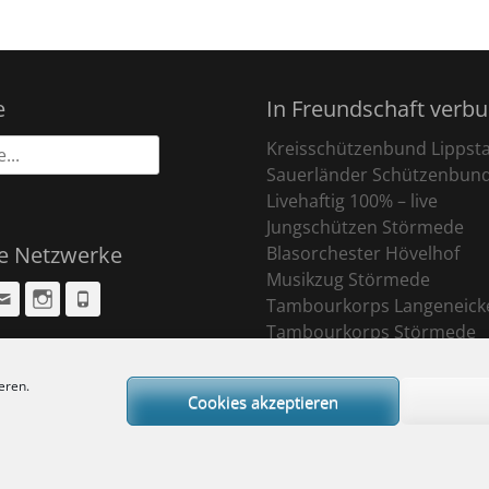
e
In Freundschaft verb
Kreisschützenbund Lippst
Sauerländer Schützenbun
Livehaftig 100% – live
Jungschützen Störmede
le Netzwerke
Blasorchester Hövelhof
Musikzug Störmede
cebook
Email
Instagram
Phone
Tambourkorps Langeneick
Tambourkorps Störmede
eren.
Cookies akzeptieren
ight © 2026
Sankt Pankratius Schützenbruderschaft Störmede
. All Rights R