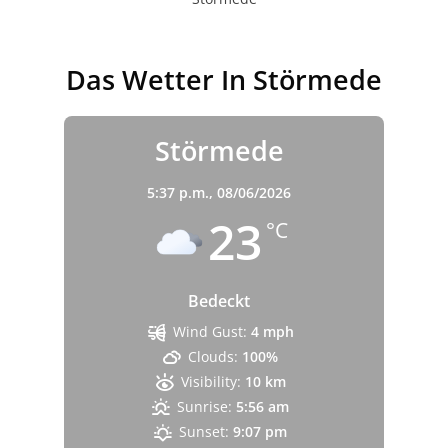
Das Wetter In Störmede
Störmede
5:37 p.m.,
08/06/2026
23
°C
Bedeckt
Wind Gust:
4 mph
Clouds:
100%
Visibility:
10 km
Sunrise:
5:56 am
Sunset:
9:07 pm