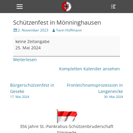
Primärmenü
Heade
zum
Toggle
Inhalt
überspringen
Schützenfest in Mönninghausen
ollapse
hild
Veröffentlicht
Author
2. November 2023
Yann Hoffmann
enu
am
Schützenfest
ollapse
keine Zeitangabe
hild
in
enu
25. Mai 2024
Mönninghausen
ollapse
hild
Weiterlesen
enu
Kompletten Kalender ansehen
ollapse
Beitragsnavigation
Bürgerschützenfest in
Fronleichnamsprozession in
hild
Geseke
Langeneicke
enu
17. Mai 2024
30. Mai 2024
ollapse
hild
enu
356 Jahre St.-Pankratius-Schützenbruderschaft
Störmede