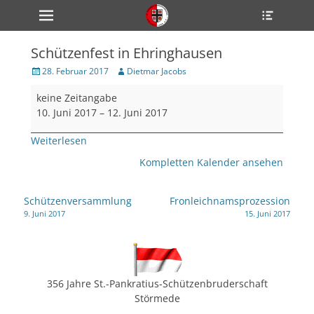
Primärmenü
Heade
zum
Toggle
Inhalt
überspringen
Schützenfest in Ehringhausen
ollapse
hild
Veröffentlicht
Author
28. Februar 2017
Dietmar Jacobs
enu
am
Schützenfest
ollapse
keine Zeitangabe
hild
in
enu
10. Juni 2017
–
12. Juni 2017
Ehringhausen
ollapse
hild
Weiterlesen
enu
Kompletten Kalender ansehen
ollapse
Beitragsnavigation
Schützenversammlung
Fronleichnamsprozession
hild
9. Juni 2017
15. Juni 2017
enu
ollapse
hild
enu
356 Jahre St.-Pankratius-Schützenbruderschaft
Störmede