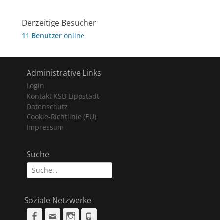
Derzeitige Besucher
11 Benutzer
online
Administrative Links
Login
Kontakt KSB Lippstadt
Datenschutz
Cookie-Richtlinie (EU)
Impressum
Suche
Suche
nach:
Soziale Netzwerke
Facebook
Email
Instagram
Phone