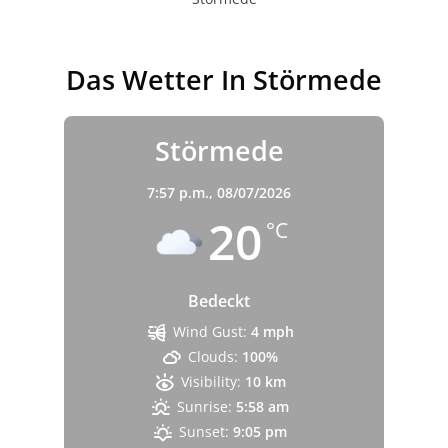
Das Wetter In Störmede
Störmede
7:57 p.m.,
08/07/2026
20
°C
Bedeckt
Wind Gust:
4 mph
Clouds:
100%
Visibility:
10 km
Sunrise:
5:58 am
Sunset:
9:05 pm