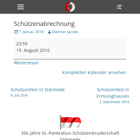
Primärmenü
Heade
zum
Toggle
Inhalt
überspringen
Schützenabrechnung
ollapse
hild
Veröffentlicht
Author
7. Januar 2016
Dietmar Jacobs
enu
am
Schützenabrechnung
ollapse
23:59
hild
enu
19. August 2016
ollapse
hild
Weiterlesen
enu
Kompletten Kalender ansehen
ollapse
Beitragsnavigation
Schützenfest in Störmede
Schützenfest in
hild
8. Juli 2016
Ermsinghausen
enu
2. September 2016
ollapse
hild
enu
356 Jahre St.-Pankratius-Schützenbruderschaft
Störmede