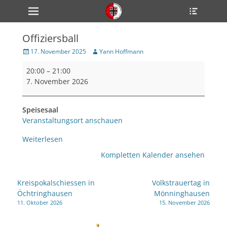
Primärmenü
Heade
zum
Toggle
Inhalt
überspringen
Offiziersball
ollapse
hild
Veröffentlicht
Author
17. November 2025
Yann Hoffmann
enu
am
Offiziersball
ollapse
20:00
–
21:00
hild
enu
7. November 2026
ollapse
hild
enu
Speisesaal
Veranstaltungsort anschauen
Weiterlesen
ollapse
hild
Kompletten Kalender ansehen
enu
ollapse
hild
Beitragsnavigation
enu
Kreispokalschiessen in
Volkstrauertag in
Öchtringhausen
Mönninghausen
11. Oktober 2026
15. November 2026