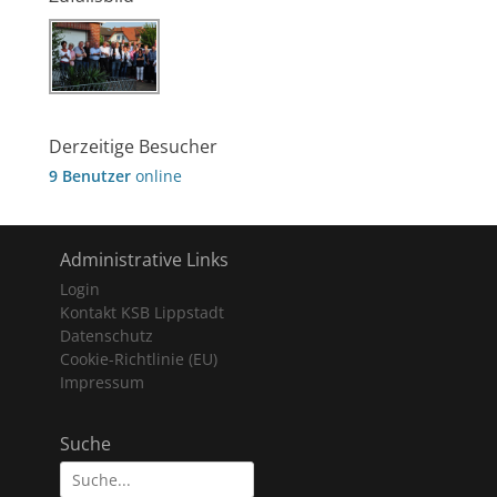
Derzeitige Besucher
9 Benutzer
online
Administrative Links
Login
Kontakt KSB Lippstadt
Datenschutz
Cookie-Richtlinie (EU)
Impressum
Suche
Suche
nach: