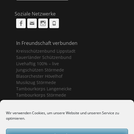
Soziale Netzwerke
Facebook
Email
Instagram
Phone
In Freundschaft verbunden
Kreisschützenbund Lippstadt
Sauerländer Schützenbund
Livehaftig 100% – live
Jungschützen Störmede
Blasorchester Hövelhof
Musikzug Störmede
Tambourkorps Langeneicke
Tambourkorps Störmede
Schützenvereine Geseke
Wir verwenden Cookies, um unsere Website und unseren Service zu
optimieren.
Bürgerschützenverein Geseke
Sankt Sebastianus Geseke
Schützenbruderschaft Ermsinghausen