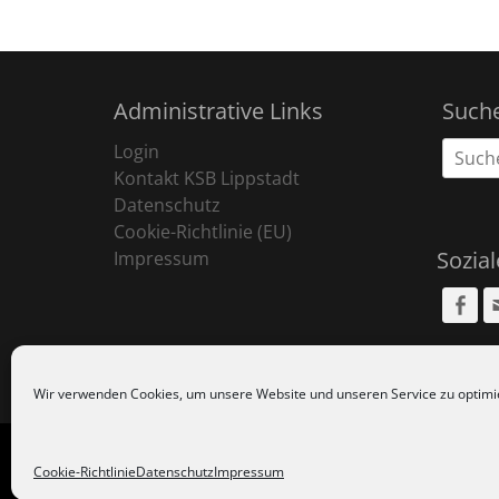
Administrative Links
Such
Suche
Login
nach:
Kontakt KSB Lippstadt
Datenschutz
Cookie-Richtlinie (EU)
Sozia
Impressum
Fa
Wir verwenden Cookies, um unsere Website und unseren Service zu optimi
Copyr
Cookie-Richtlinie
Datenschutz
Impressum