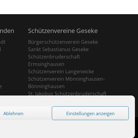
unden
Schützenvereine Geseke
adt
Bürgerschützenverein Geseke
d
Sankt Sebastianus Geseke
Schützenbruderschaft
Ermsinghausen
Schützenverein Langeneicke
Schützenverein Mönninghausen-
e
Bönninghausen
St. Jakobus Schützenbruderschaft
Ehringhausen
Ablehnen
Einstellungen anzeigen
eserved.