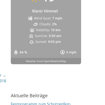
Klarer Himmel
Wind Gust:
7 mph
Clouds:
2%
Visibility:
10 km
Sunrise:
5:59 am
Sunset:
9:03 pm
64 %
5 mph
Weather from OpenWeatherMap
r →
2018
Aktuelle Beiträge
Festprogramm zum Schützenfest-