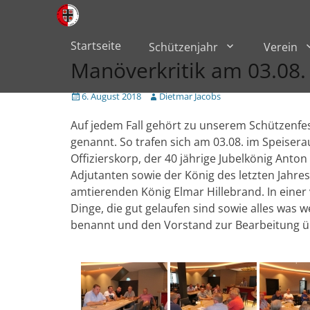
Primärmenü
zum
Inhalt
überspringen
Startseite
Schützenjahr
Verein
Manöverkritik am 03.08
Veröffentlicht
Author
6. August 2018
Dietmar Jacobs
am
Auf jedem Fall gehört zu unserem Schützenfe
genannt. So trafen sich am 03.08. im Speiser
Offizierskorp, der 40 jährige Jubelkönig Anto
Adjutanten sowie der König des letzten Jahre
amtierenden König Elmar Hillebrand. In einer
Dinge, die gut gelaufen sind sowie alles was w
benannt und den Vorstand zur Bearbeitung 