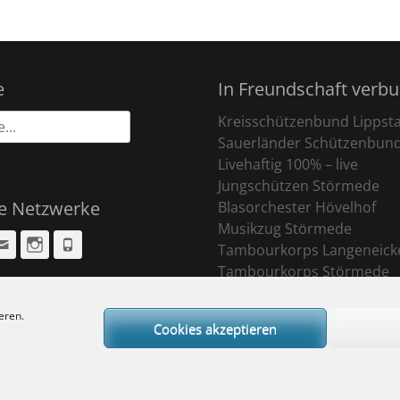
e
In Freundschaft verb
Kreisschützenbund Lippst
Sauerländer Schützenbun
Livehaftig 100% – live
Jungschützen Störmede
le Netzwerke
Blasorchester Hövelhof
Musikzug Störmede
cebook
Email
Instagram
Phone
Tambourkorps Langeneick
Tambourkorps Störmede
eren.
Cookies akzeptieren
ight © 2026
Sankt Pankratius Schützenbruderschaft Störmede
. All Rights R