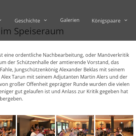
Galerien
Geschichte
Königspaare
. im Speiseraum
st eine ordentliche Nachbearbeitung, oder Manöverkritik
aum der Schützenhalle der amtierende Vorstand, das
n Fahle, Jungschützenkönig Alexander Beklas mit seinem
s Alex Tarun mit seinem Adjutanten Martin Alers und der
 von großer Offenheit geprägter Runde wurden die vielen
eniger gut gelaufen ist und Anlass zur Kritik gegeben hat
übergeben.