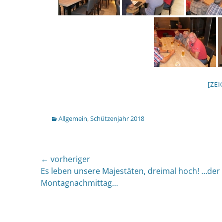
[ZE
Kategorien
Allgemein
,
Schützenjahr 2018
Beitragsnavigation
← vorheriger
Vorheriger
Es leben unsere Majestäten, dreimal hoch! …der
Beitrag:
Montagnachmittag…